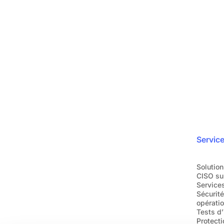
Protégez votre ent
en toute simplicité
ra
Rejoignez plus de 1200 entreprises qui nou
Demandez une dém
Servic
Solution
CISO su
Services
Sécurit
opératio
Tests d’
Protect