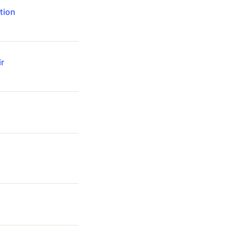
tion
ir