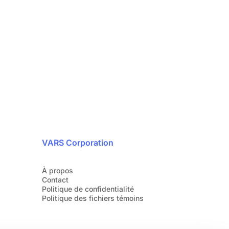
rité, notre priorité
24/7
 avec nos experts en cybersécurité dès
aujourd’hui.
1 888 607-8277
VARS Corporation
À propos
Contact
Politique de confidentialité
Politique des fichiers témoins