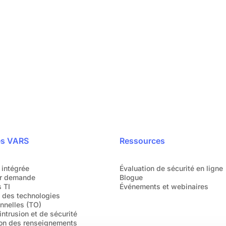
reprise
Votre sécu
pidement
Parlez directement
s font déjà confiance.
o
es VARS
Ressources
 intégrée
Évaluation de sécurité en ligne
r demande
Blogue
 TI
Événements et webinaires
é des technologies
nnelles (TO)
intrusion et de sécurité
ion des renseignements