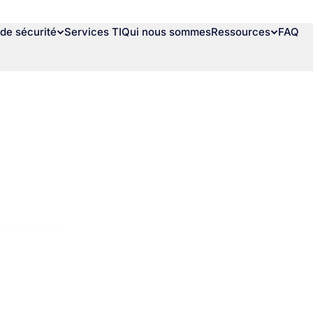
de sécurité
Services TI
Qui nous sommes
Ressources
FAQ
 fichiers