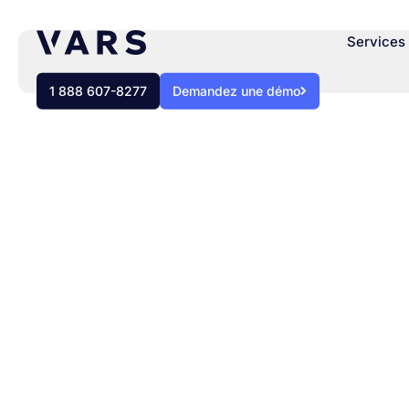
Services 
1 888 607-8277
Demandez une démo
VARS
/
POLITIQUE DES FICHIERS TÉMOINS
Politique sur l’utilisation des
témoins