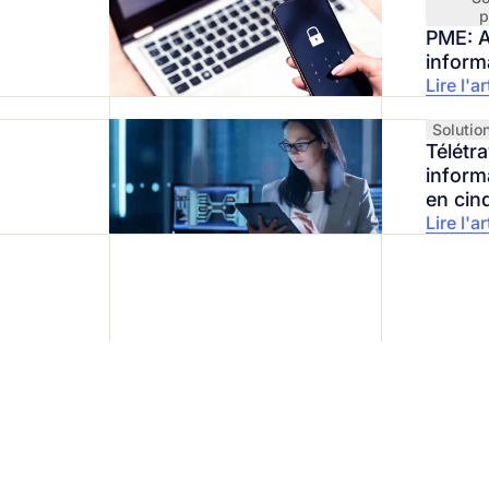
p
PME: A
inform
Lire l'ar
Solutio
Télétra
inform
en cin
Lire l'ar