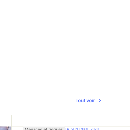
 protéger votre entreprise, peu
dissante.
’est plus un choix, mais un
treprise compétitive et assurer sa
ral, VARS.
ement en français.
Tout voir
Menaces et risques
14 SEPTEMBRE 2020