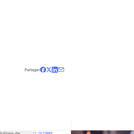
vous fournir des solutions concrètes afin de
importe sa taille, devant cette menace gran
« Investir dans la sécurité de l’information n
investissement essentiel pour maintenir l’en
pérennité »
– Guillaume Caron, président-directeur géné
Durée: 59 minutes. L’entrevue est majoritair
Partager
Regardez le webinaire maintenant!
lutions de
27 OCTOBRE