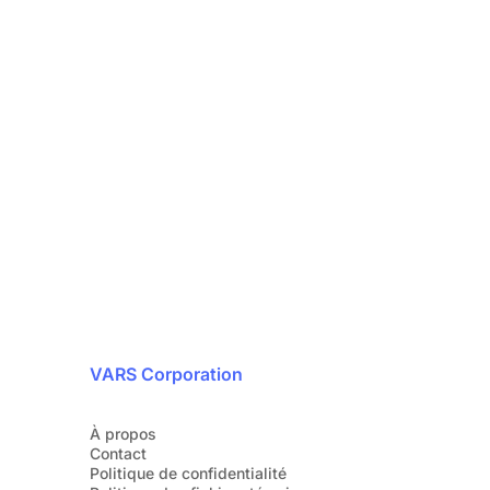
rité, notre priorité
24/7
 avec nos experts en cybersécurité dès
aujourd’hui.
1 888 607-8277
VARS Corporation
À propos
Contact
Politique de confidentialité