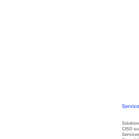
Protégez votre ent
en toute simplicité
ra
Rejoignez plus de 1200 entreprises qui nou
Demandez une dém
Servic
Solution
CISO su
Services