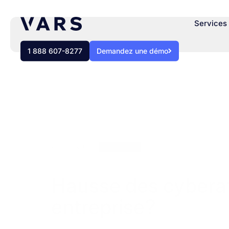
Services 
1 888 607-8277
Demandez une démo
BLOGUE
Webinaire
Hausse des cybera
entreprise?