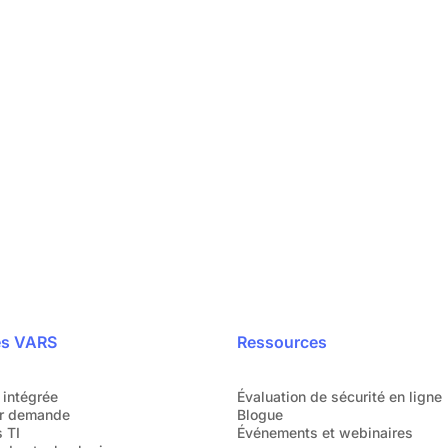
reprise
Votre sécu
pidement
Parlez directement
s font déjà confiance.
o
es VARS
Ressources
 intégrée
Évaluation de sécurité en ligne
r demande
Blogue
 TI
Événements et webinaires