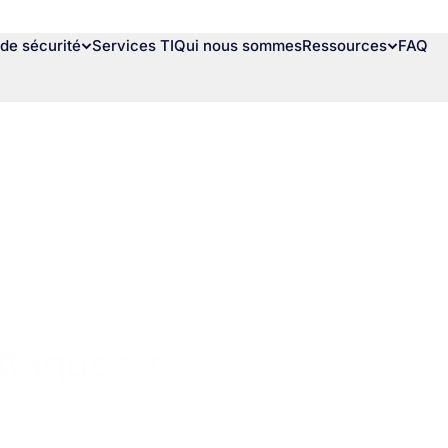
de sécurité
Services TI
Qui nous sommes
Ressources
FAQ
ttaques: comment protég