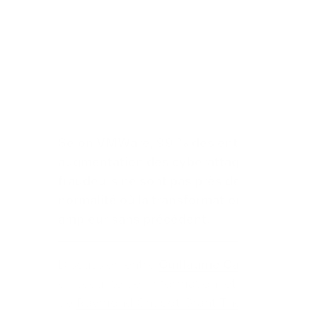
Selon VMWare, 99 % des entreprises cana
augmentation des cyberattaques au cours 
fraudeurs ne sont pas près de s’arrêter, p
normalité où la transformation numérique et
ampleur sans précédent.
Discussion entre
Guillaume Caron
, préside
en sécurité de l’information, et
Emilio Imbrig
de
Raymond Chabot Grant Thornton
pour pa