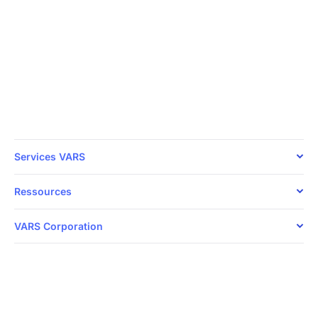
24/7
Votre sécurité, notre priorité
Parlez directement avec nos experts en
cybersécurité dès aujourd’hui.
1 888 607-8277
Services VARS
Ressources
VARS Corporation