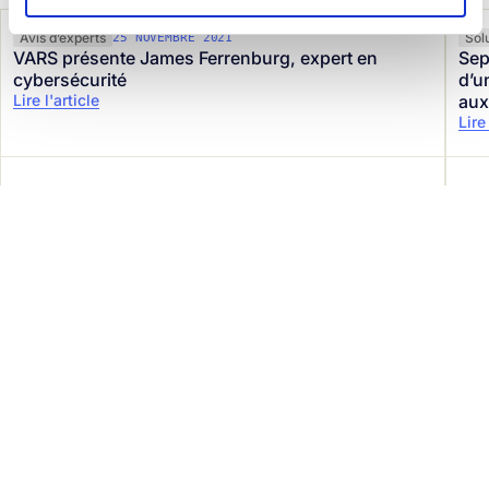
Avis d’experts
Sol
25 NOVEMBRE 2021
VARS présente James Ferrenburg, expert en
Sep
cybersécurité
d’u
Lire l'article
aux
Lire
Protégez votre entreprise
en toute simplicité
rapidement
Rejoignez plus de 1200 entreprises qui nous font déjà
confiance.
Demandez une démo