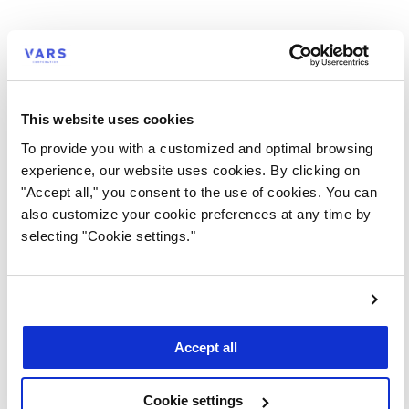
travail, les ordinateurs portables et les serveurs.
Nos experts en cybersécurité, en plus de vous
conseiller dans la sécurisation de vos points d’accès,
vous offriront une démonstration de cette solution
entièrement gérée.
This website uses cookies
Ce webinaire est le premier de la
série Redéfinir la
To provide you with a customized and optimal browsing
cybersécurité
, composée de six rencontres ayant pour
experience, our website uses cookies. By clicking on
objectif de proposer des solutions de cybersécurité
"Accept all," you consent to the use of cookies. You can
faciles et rapides à implanter pour la pérennité de
also customize your cookie preferences at any time by
votre entreprise. Restez à l’affût!
selecting "Cookie settings."
* Barracuda Networks est le leader mondial des
solutions de sécurité, de livraison d’applications et de
protection des données.
Partager
Regardez le webinaire maintenant!
Accept all
Contenus reliés
Tout voir
Cookie settings