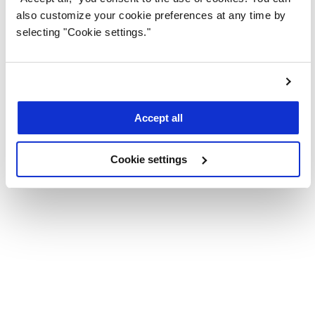
also customize your cookie preferences at any time by
selecting "Cookie settings."
Témoignages
Accept all
« Depuis que nous utilisons Vars, notre
sécurité informatique est bien plus
Cookie settings
performante et proactive. La solution détecte
les menaces avec précision et s’intègre
facilement à notre système existant. Nous
avons gagné en sérénité pour protéger nos
données sensibles. »
Jean L.
Responsable informatique