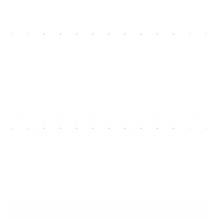
Défendez vos terminaux contre les menaces liées à
la navigation Web et renforcez la sécurité de votre
organisation.
Le navigateur est l’application la
plus utilisée dans votre entreprise,
ce qui en fait un élément essentiel
et c’est pourquoi il constitue aussi un…
Vecteur de menaces sous-estimé