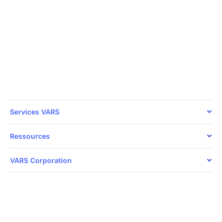
24/7
Votre sécurité, notre priorité
Parlez directement avec nos experts en
cybersécurité dès aujourd’hui.
1 888 607-8277
Services VARS
Ressources
VARS Corporation