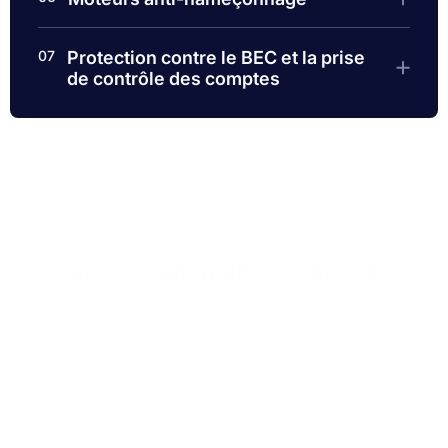
07
Protection contre le BEC et la prise
de contrôle des comptes
Une sécurité multicouche 24/7
Naviguez en toute sécurité avec notre solution de protection
avancée.
Protégez vos navigateurs dès maintenant
Protégez vos points de terminaison