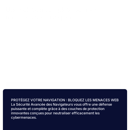
Une solution complète pour les
menaces sophistiquées
Sécurité avancée des navigateurs de VARS protège
efficacement vos activités en ligne contre les attaques du jour
zéro et le phishing, tout en offrant une expérience utilisateur
fluide. Grâce au Zero Trust, à la MFA et au remplacement du
réseau privé virtuel (VPN), vos appareils restent sécurisés où
qu’ils soient. Propulsée par Perception Point, la solution inclut
une détection intelligente des menaces et une technologie
antiévasion brevetée pour une sécurité proactive et une
protection optimale des données.
Contactez-nous pour une démonstration personnalisée
PROTÉGEZ VOTRE NAVIGATION : BLOQUEZ LES MENACES WEB
La Sécurité Avancée des Navigateurs vous offre une défense
puissante et complète grâce à des couches de protection
innovantes conçues pour neutraliser efficacement les
cybermenaces.