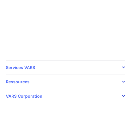
24/7
Votre sécurité, notre priorité
Parlez directement avec nos experts en
cybersécurité dès aujourd’hui.
1 888 607-8277
Services VARS
Ressources
VARS Corporation