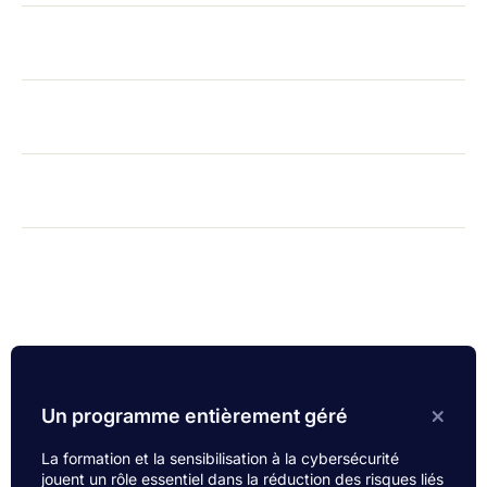
Contact
Suivez-nous
Français
Évaluation de sécurité en ligne
Simulations mensuelles d’hameçonnage
Blogue
Événements et webinaires
Solutions configurées selon vos besoins
Analyses approfondies et rapports
Plateforme intuitive et facile à utiliser
Conseils d’experts disponibles 24/7
Un programme entièrement géré
La formation et la sensibilisation à la cybersécurité
jouent un rôle essentiel dans la réduction des risques liés