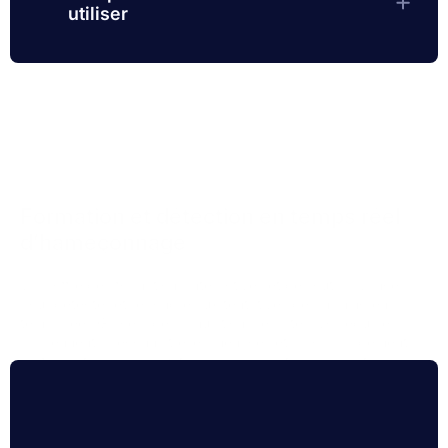
utiliser
Formation et détection en temps réel
d’hameçonnage
Vars offre des formations interactives et des outils avancés
pour détecter et répondre aux tentatives de phishing en
temps réel. Grâce à des simulations réalistes, vos équipes
apprennent à reconnaître les menaces et à agir rapidement,
renforçant ainsi la sécurité globale de votre organisation.