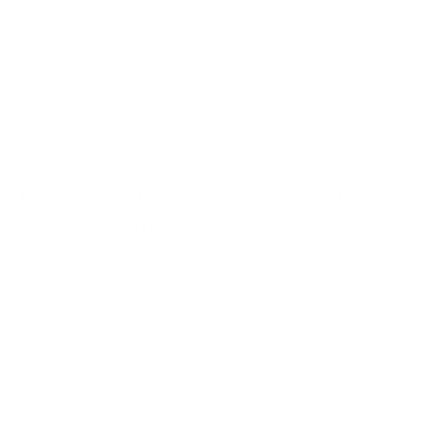
Communiquez avec nous
Renforcez la
sensibilisation à la
cybersécurité
dans votre
organisation.
Profitez d’une solution complète de formation et de simulation
qui réduit les risques humains grâce à des outils innovants.
Prénom
*
Nom
*