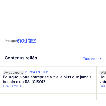
Même lorsqu’elle sera certifiée ISO 27001, Groupe CIS
poursuivra ses efforts d’amélioration en sécurité de
l’information. Elle s’engage d’ailleurs à suivre les règles
de la norme pendant au moins trois ans. Une
vérification annuelle permettra de s’en assurer et de
repérer de nouvelles améliorations possibles.
Partager
Communiquez avec nous!
Contenus reliés
Tout voir
Avis d’experts
Web
22 FÉVRIER 2021
Pourquoi votre entreprise a-t-elle plus que jamais
Hau
besoin d’un RSI (CISO)?
vot
Lire l'article
Lire