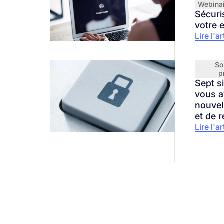
Webina
Sécuri
votre e
Lire l'ar
So
p
Sept s
vous a
nouvel
et de 
Lire l'ar