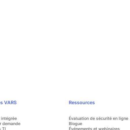
reprise
Votre sécu
pidement
Parlez directement
s font déjà confiance.
o
es VARS
Ressources
 intégrée
Évaluation de sécurité en ligne
r demande
Blogue
 TI
Événements et webinaires