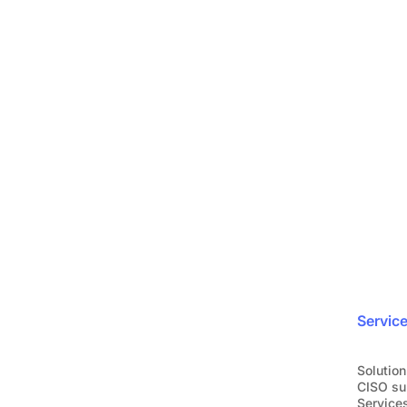
Protégez votre ent
en toute simplicité
ra
Rejoignez plus de 1200 entreprises qui nou
Demandez une dém
Servic
Solution
CISO su
Services