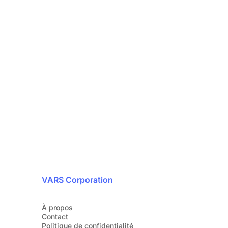
rité, notre priorité
24/7
 avec nos experts en cybersécurité dès
aujourd’hui.
1 888 607-8277
VARS Corporation
À propos
Contact
Politique de confidentialité