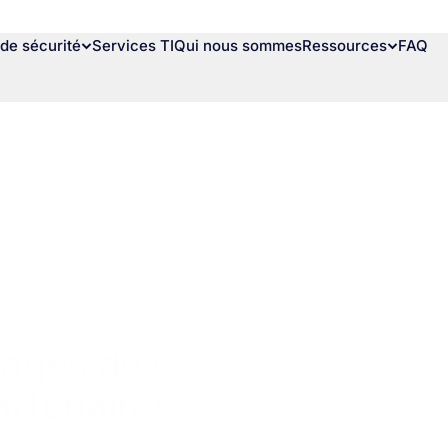
de sécurité
Services TI
Qui nous sommes
Ressources
FAQ
nges de données pour pr
artenaires et vos clients