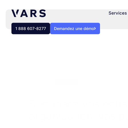
Services 
1 888 607-8277
Demandez une démo
BLOGUE
Webinaire
Sécurisez vos écha
organisation, vos p