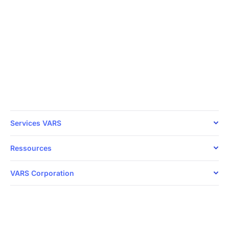
24/7
Votre sécurité, notre priorité
Parlez directement avec nos experts en
cybersécurité dès aujourd’hui.
1 888 607-8277
Services VARS
Ressources
VARS Corporation