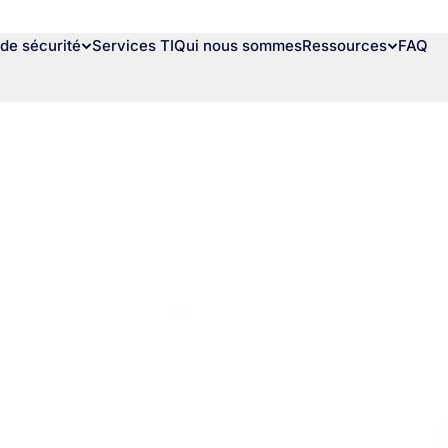
de sécurité
Services TI
Qui nous sommes
Ressources
FAQ
Webinaire
DIFFUSÉ LE : 26 JANVIER 20
La mise en place d’un p