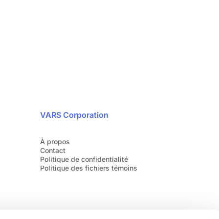
 avec nos experts en cybersécurité dès
aujourd’hui.
1 888 607-8277
VARS Corporation
À propos
Contact
Politique de confidentialité
Politique des fichiers témoins