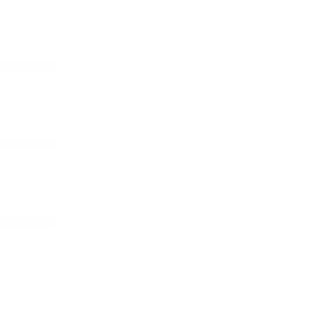
importance d’avoir un programme de
nsibilisation à la sécurité de l’information
ir le webinaire
Webinaire
DIFFUSÉ LE : 24 AOÛT 2022
otégez vos services en ligne grâce à la
bersécurité automatisée
ir le webinaire
Webinaire
DIFFUSÉ LE : 12 JUILLET 2022
évenir les cyberattaques avec la sécurité
ancée des courriels
ir le webinaire
Webinaire
DIFFUSÉ LE : 1 JUIN 2022
écurisez vos échanges de données pour
otéger votre organisation, vos
rtenaires et vos clients
ir le webinaire