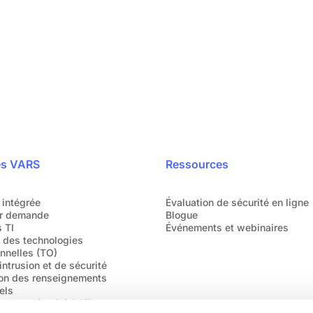
pidement
Parlez directement
s font déjà confiance.
o
es VARS
Ressources
 intégrée
Évaluation de sécurité en ligne
r demande
Blogue
 TI
Événements et webinaires
é des technologies
nnelles (TO)
intrusion et de sécurité
ion des renseignements
els
 cybersécurité 24/7