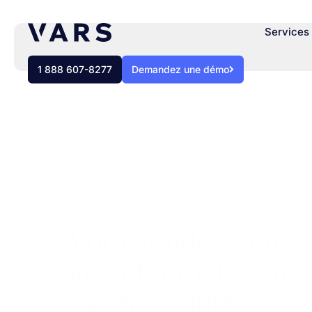
Services 
1 888 607-8277
Demandez une démo
WEBINAIRES ET ÉVÉNEMENTS
Votre rendez-vous
incontournable en
cybersécurité