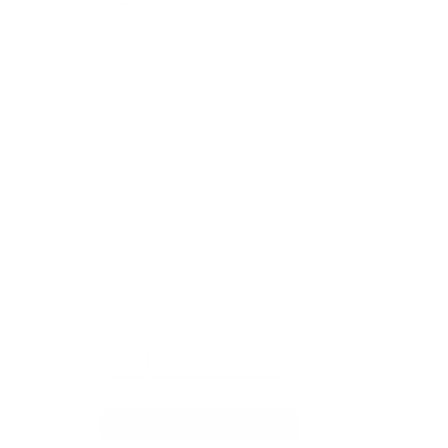
Participez à nos webinaires pour découvrir d
solutions concrètes, des stratégies innovant
et des conseils d’experts en cybersécurité. Q
ce soit pour renforcer votre conformité
juridique, protéger vos données ou améliorer
votre posture de sécurité, nos événements so
conçus pour répondre aux défis actuels des
entreprises.
Avec VARS, transformez vos connaissances 
actions et prenez une longueur d’avance sur 
cybermenaces.
Filtres
Tout
Conformité légale
Sensibilisation à la cybersécurité
Solutions de cybersécurité