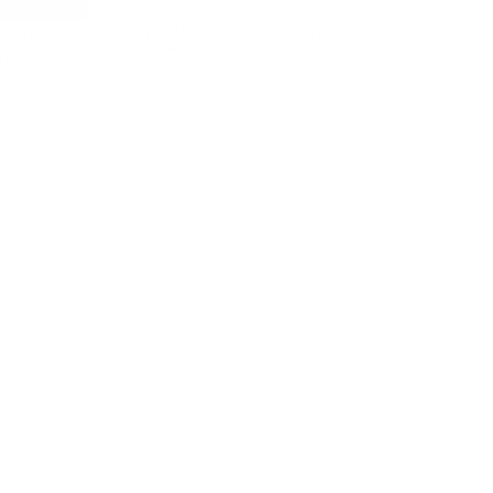
Webinaire
DIFFUSÉ LE : 19 MAI 2022
curisez les points d’accès de votre
treprise 24 h/24, 7 j/7
ir le webinaire
rité, notre priorité
24/7