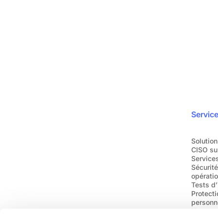
en toute simplicité
ra
Rejoignez plus de 1200 entreprises qui nou
Demandez une dém
Servic
Solution
CISO su
Services
Sécurit
opératio
Tests d’
Protect
personn
Urgence