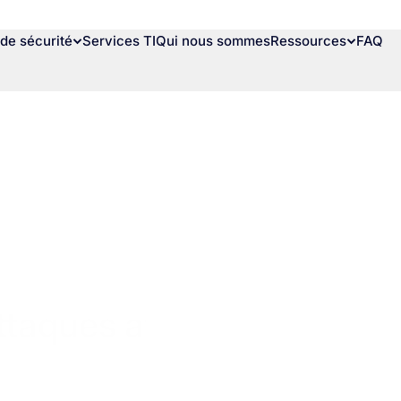
de sécurité
Services TI
Qui nous sommes
Ressources
FAQ
ttaques avec la sécurité