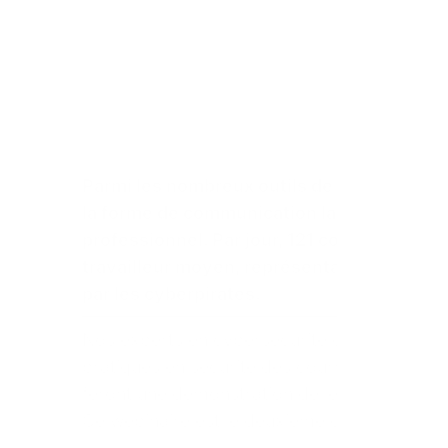
Parmi les nombreux outils de communicati
la forme de communication la plus populai
professionnel. Par jour, 121 courriels son
travailleur moyen, représentant une des p
par les cyberpirates.
Nos experts en cybersécurité de Secure Exc
pratiques en sécurité des courriels ainsi qu
feront une démonstration de leur solution et sa
Ce webinaire est le deuxième de la
série
R
ed
six rencontres ayant pour objectif de propo