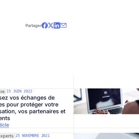
faciles et rapides à implanter pour la pérenn
l’affut!
Partager
Regardez le webinaire maintenant!
ire
15 JUIN 2022
sez vos échanges de
s pour protéger votre
sation, vos partenaires et
ents
ticle
experts
25 NOVEMBRE 2021