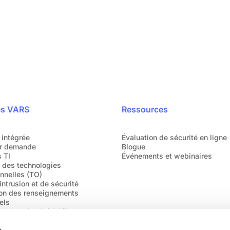
pidement
s font déjà confiance.
o
es VARS
Ressources
 intégrée
Évaluation de sécurité en ligne
r demande
Blogue
 TI
Événements et webinaires
é des technologies
nnelles (TO)
intrusion et de sécurité
ion des renseignements
els
 cybersécurité 24/7
s