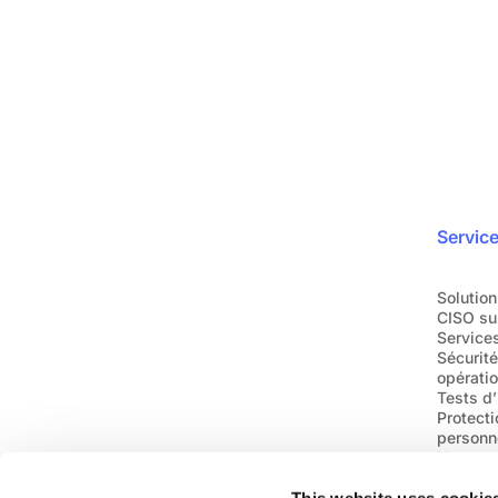
en toute simplicité
ra
Rejoignez plus de 1200 entreprises qui nou
Demandez une dém
Servic
Solution
CISO su
Services
Sécurit
opératio
Tests d’
Protect
personn
Urgence
This website uses cookie