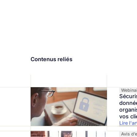
Contenus reliés
Webina
Sécuri
donnée
organi
vos cli
Lire l'ar
Avis d’