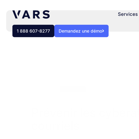
Services 
1 888 607-8277
Demandez une démo
BLOGUE
Webinaire
Prévenir les cybera
courriels