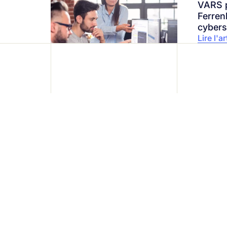
VARS 
Ferren
cybers
Lire l'ar
Protégez votre ent