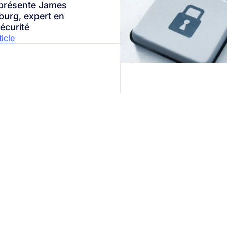
présente James
burg, expert en
écurité
ticle
reprise
Votre sécu
Parlez directement